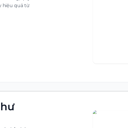
y hiệu quả từ
như