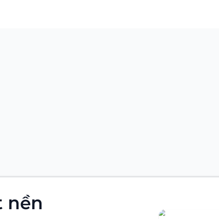
Liên hệ bán hà
t nền