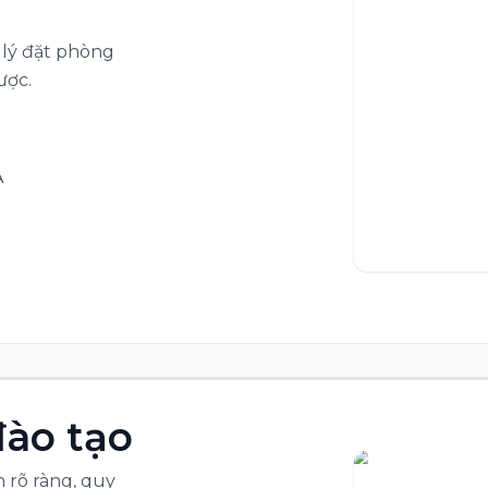
lý đặt phòng
ược.
A
đào tạo
n rõ ràng, quy